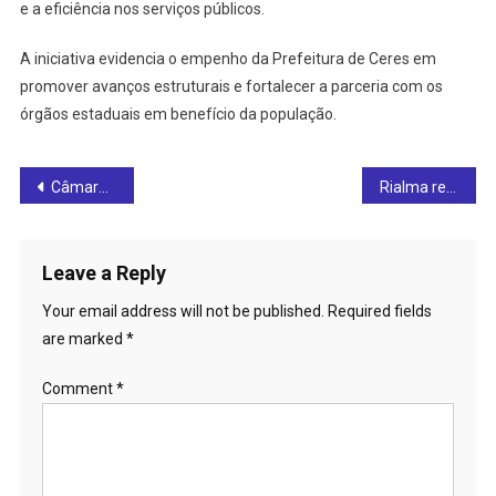
e a eficiência nos serviços públicos.
A iniciativa evidencia o empenho da Prefeitura de Ceres em
promover avanços estruturais e fortalecer a parceria com os
órgãos estaduais em benefício da população.
Post
Câmara Municipal de Rianápolis realiza a 3ª sessão ordinária de setembro de 2025 e aprova projetos e requerimentos: confira
Rialma realiza Semana da Árvore com ações de educação e sustentabilidade
navigation
Leave a Reply
Your email address will not be published.
Required fields
are marked
*
Comment
*