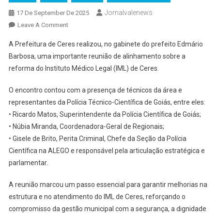
Jornalvalenews
17 De September De 2025
On
Leave A Comment
Prefeitura
A Prefeitura de Ceres realizou, no gabinete do prefeito Edmário
De
Barbosa, uma importante reunião de alinhamento sobre a
Ceres
reforma do Instituto Médico Legal (IML) de Ceres.
Realizou
Reunião
O encontro contou com a presença de técnicos da área e
De
representantes da Polícia Técnico-Científica de Goiás, entre eles:
Alinhamento
Sobre
•⁠ ⁠Ricardo Matos, Superintendente da Polícia Científica de Goiás;
A
•⁠ ⁠Núbia Miranda, Coordenadora-Geral de Regionais;
Reforma
•⁠ ⁠Gisele de Brito, Perita Criminal, Chefe da Seção da Polícia
Do
Científica na ALEGO e responsável pela articulação estratégica e
IML
parlamentar.
A reunião marcou um passo essencial para garantir melhorias na
estrutura e no atendimento do IML de Ceres, reforçando o
compromisso da gestão municipal com a segurança, a dignidade