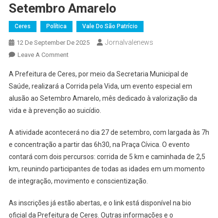
Setembro Amarelo
Ceres
Política
Vale Do São Patrício
Jornalvalenews
12 De September De 2025
On
Leave A Comment
Prefeitura
A Prefeitura de Ceres, por meio da Secretaria Municipal de
De
Saúde, realizará a Corrida pela Vida, um evento especial em
Ceres
alusão ao Setembro Amarelo, mês dedicado à valorização da
Realizará
vida e à prevenção ao suicídio.
“Corrida
Pela
A atividade acontecerá no dia 27 de setembro, com largada às 7h
Vida”
Em
e concentração a partir das 6h30, na Praça Cívica. O evento
Alusão
contará com dois percursos: corrida de 5 km e caminhada de 2,5
Ao
km, reunindo participantes de todas as idades em um momento
Setembro
de integração, movimento e conscientização.
Amarelo
As inscrições já estão abertas, e o link está disponível na bio
oficial da Prefeitura de Ceres. Outras informações e o