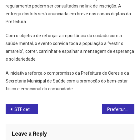
regulamento podem ser consultados no link de inscrição. A
entrega dos kits será anunciada em breve nos canais digitais da
Prefeitura.
Com o objetivo de reforçar a importância do cuidado com a
saúde mental, o evento convida toda a população a “vestir o
amarelo”, correr, caminhar e espalhar a mensagem de esperança
e solidariedade.
A iniciativa reforça o compromisso da Prefeitura de Ceres e da
Secretaria Municipal de Saúde com a promoção do bem-estar
físico e emocional da comunidade.
Post
STF determina júri popular para acusado de duplo homicídio em Ceres, caso que chocou a cidade em 2012
Prefeitura de Ceres abre inscrições para curso gratuito de produção de doces artesanais
navigation
Leave a Reply