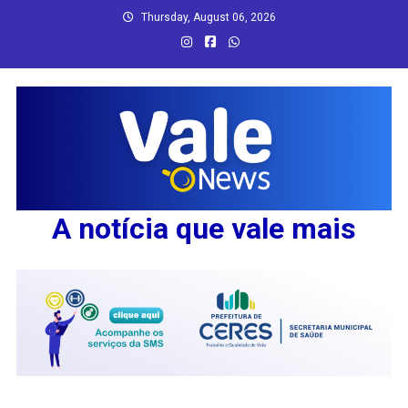
Skip
Thursday, August 06, 2026
to
content
A notícia que vale mais