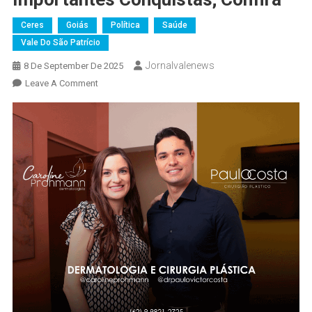
Ceres
Goiás
Política
Saúde
Vale Do São Patrício
Jornalvalenews
8 De September De 2025
On
Leave A Comment
Sucesso!
Festa
Dos
72
Anos
De
Ceres
Celebra
Cultura,
Shows
E
Importantes
Conquistas;
Confira