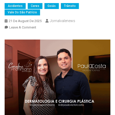
Acidentes
Ceres
Goiás
Trânsito
Vale Do São Patrício
Jornalvalenews
21 De August De 2025
On
Leave A Comment
Trágico
Acidente
Tira
A
Vida
De
Empresário
De
Ceres
E
Seu
Filho