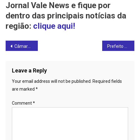
Jornal Vale News e fique por
dentro das principais notícias da
região:
clique aqui!
Post
Câmara Municipal de Rianápolis realiza 4ª sessão ordinária de agosto: confira
Prefeito de Ceres, Edmário Barbosa, participa de assinatura da ordem de serviço para duplicação da BR-153
navigation
Leave a Reply
Your email address will not be published.
Required fields
are marked
*
Comment
*