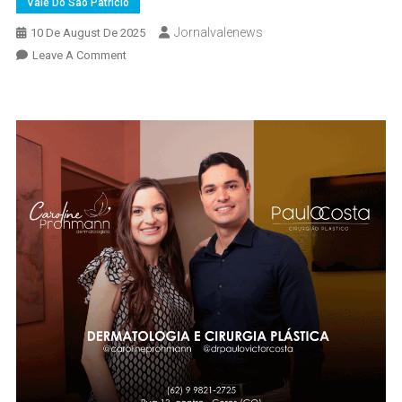
Vale Do São Patrício
Jornalvalenews
10 De August De 2025
On
Leave A Comment
Trágico
Acidente
Mata
Jovem
De
19
Anos
Em
Ceres
Neste
Domingo
(10)