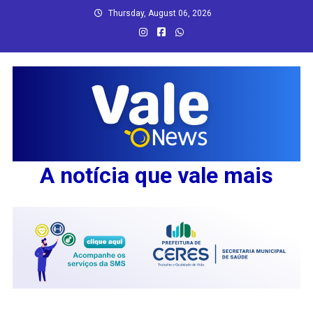
Skip
Thursday, August 06, 2026
to
content
A notícia que vale mais