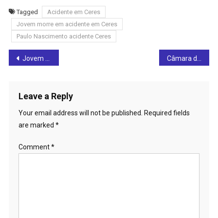
Tagged
Acidente em Ceres
Jovem morre em acidente em Ceres
Paulo Nascimento acidente Ceres
Post
Jovem de 19 anos morre em trágico acidente neste domingo (10), em Ceres
Câmara de Rianápolis convida para palestra na quarta-feira (13) sobre proteção das mulheres no Agosto Lilás
navigation
Leave a Reply
Your email address will not be published.
Required fields
are marked
*
Comment
*