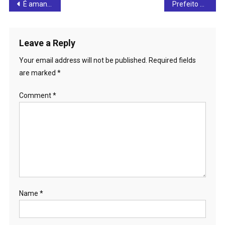
Post
É amanhã: Castramóvel realiza castração solidária e vacinação antirrábica em Rialma
Prefeito de Rialma e vereadores garantem sinalização pelo programa Sinaliza Goiás após reunião com o delegado Waldir
navigation
Leave a Reply
Your email address will not be published.
Required fields
are marked
*
Comment
*
Name
*