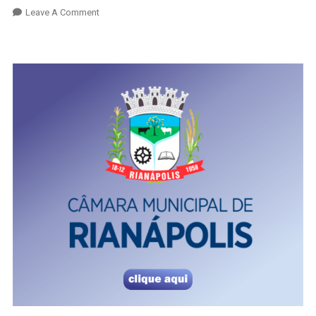
On
Leave A Comment
Câmara
Municipal
De
Rianápolis
Realiza
Primeira
Sessão
Ordinária
De
Agosto
De
2025:
Confira