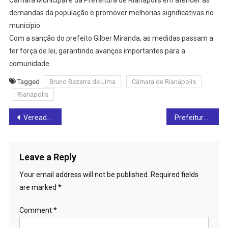
demandas da população e promover melhorias significativas no
município.
Com a sanção do prefeito Gilber Miranda, as medidas passam a
ter força de lei, garantindo avanços importantes para a
comunidade.
Tagged
Bruno Bezerra de Lima
Câmara de Rianápolis
Rianápolis
Post
Vereador Bruno Bezerra de Lima apoia qualificação profissional em Rianápolis com 30 cursos presenciais e híbridos: inscreva-se
Prefeitura de Ceres participa de apresentação e debate sobre novo modelo da Rede de Urgência e Emergência
navigation
Leave a Reply
Your email address will not be published.
Required fields
are marked
*
Comment
*