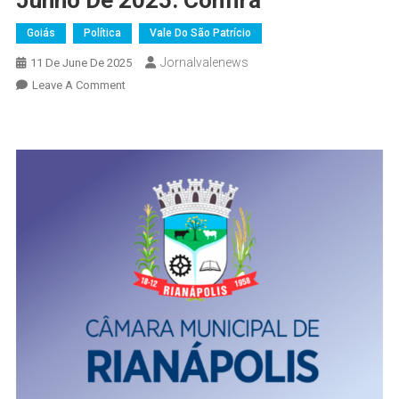
Junho De 2025: Confira
Goiás
Política
Vale Do São Patrício
Jornalvalenews
11 De June De 2025
On
Leave A Comment
Câmara
Municipal
De
Rianápolis
Realiza
A
2ª
Sessão
Ordinária
De
Junho
De
2025:
Confira