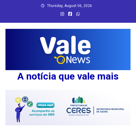
Skip
Thursday, August 06, 2026
to
content
A notícia que vale mais