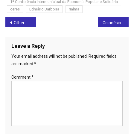
1ª Conferência Intermunicipal da Economia Popular e Solidária
ceres
Edmário Barbosa
rialma
Post
Gilber Miranda e Paulo Victor convidam para cerimônia de diplomação da nova diretoria da FGM
Goianésia recebe evento regionalizado de Assistência Social com representantes de regiões vizinhas do município
navigation
Leave a Reply
Your email address will not be published.
Required fields
are marked
*
Comment
*