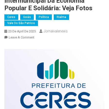
Intermunicipal Da Economia
Popular E Solidária: Veja Fotos
Ceres
Goiás
Política
Rialma
Vale Do São Patrício
Jornalvalenews
23 De April De 2025
On
Leave A Comment
Ceres
Sedia
A
1ª
Conferência
Intermunicipal
Da
Economia
Popular
E
Solidária:
Veja