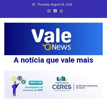
Skip
Thursday, August 06, 2026
to
content
A notícia que vale mais