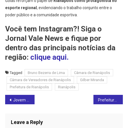
Goiás reforçam o papel de
Rianápolis como protagonista no
esporte regional
, evidenciando o trabalho conjunto entre o
poder público e a comunidade esportiva.
Você tem Instagram?! Siga o
Jornal Vale News e fique por
dentro das principais notícias da
região:
clique aqui.
Tagged
Bruno Bezerra de Lima
Câmara de Rianápolis
Câmara de Vereadores de Rianápolis
Gilber Miranda
Prefeitura de Rianápolis
Rianápolis
Post
Jovem morre em grave acidente na GO-480, entre Rialma e Santa Isabel, na manhã deste domingo (13)
Prefeitura de Goianésia divulga cronograma semanal de limpeza urbana
navigation
Leave a Reply