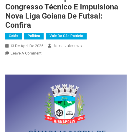
Congresso Técnico E Impulsiona
Nova Liga Goiana De Futsal:
Confira
Goiás
Política
Vale Do São Patrício
Jornalvalenews
13 De April De 2025
On
Leave A Comment
Câmara
De
Rianápolis
Sedia
Congresso
Técnico
E
Impulsiona
Nova
Liga
Goiana