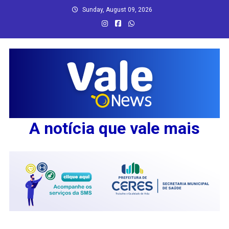
Skip
Sunday, August 09, 2026
to
content
A notícia que vale mais