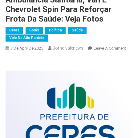
Chevrolet Spin Para Reforçar
Frota Da Saúde: Veja Fotos
Ceres
Goiás
Política
Saúde
Vale Do São Patrício
Jornalvalenews
On
7 De April De 2025
Leave A Comment
Prefeit
De
Ceres
Entreg
Ambul
Do
Samu,
Ambul
Sanitár
Van
E
Chevro