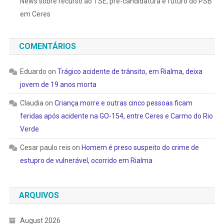
News sobre recurso ao TSE, pré-candidatura e futuro do PSB
em Ceres
COMENTÁRIOS
Eduardo
on
Trágico acidente de trânsito, em Rialma, deixa
jovem de 19 anos morta
Claudia
on
Criança morre e outras cinco pessoas ficam
feridas após acidente na GO-154, entre Ceres e Carmo do Rio
Verde
Cesar paulo reis
on
Homem é preso suspeito do crime de
estupro de vulnerável, ocorrido em Rialma
ARQUIVOS
August 2026