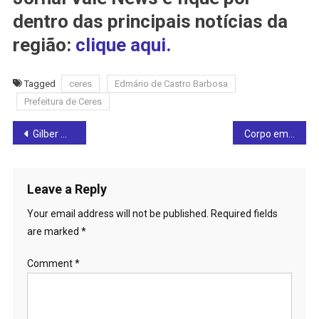
dentro das principais notícias da
região:
clique aqui.
Tagged
ceres
Edmário de Castro Barbosa
Prefeitura de Ceres
Post
Gilber Miranda representa Rianápolis em Salvador e declara apoio à pré-candidatura de Ronaldo Caiado à Presidência: confira
Corpo em estado de decomposição é encontrado em Rialma
navigation
Leave a Reply
Your email address will not be published.
Required fields
are marked
*
Comment
*