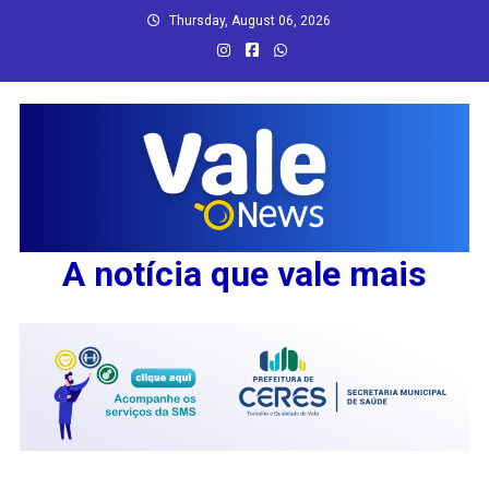
Skip
Thursday, August 06, 2026
to
content
A notícia que vale mais