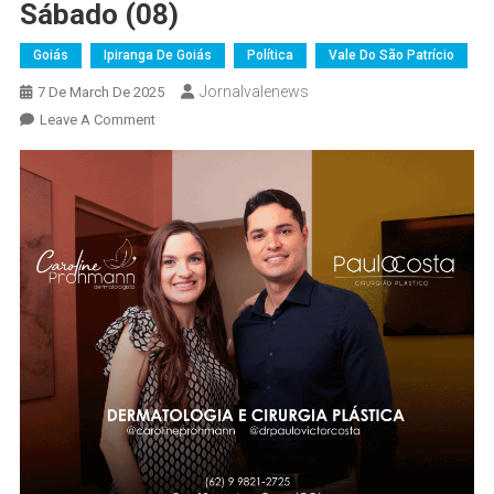
Sábado (08)
Goiás
Ipiranga De Goiás
Política
Vale Do São Patrício
Jornalvalenews
7 De March De 2025
On
Leave A Comment
Prefeitura
De
Ipiranga
De
Goiás
Promoverá
“Pamonhada”
No
Distrito
De
Bom
Jesus
Neste
Sábado