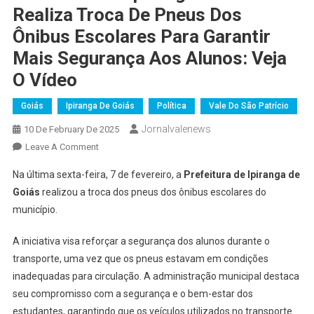
Realiza Troca De Pneus Dos
Ônibus Escolares Para Garantir
Mais Segurança Aos Alunos: Veja
O Vídeo
Goiás
Ipiranga De Goiás
Política
Vale Do São Patrício
Jornalvalenews
10 De February De 2025
On
Leave A Comment
Prefeitura
Na última sexta-feira, 7 de fevereiro, a
Prefeitura de Ipiranga de
De
Goiás
realizou a troca dos pneus dos ônibus escolares do
Ipiranga
município.
De
Goiás
A iniciativa visa reforçar a segurança dos alunos durante o
Realiza
transporte, uma vez que os pneus estavam em condições
Troca
De
inadequadas para circulação. A administração municipal destaca
Pneus
seu compromisso com a segurança e o bem-estar dos
Dos
estudantes, garantindo que os veículos utilizados no transporte