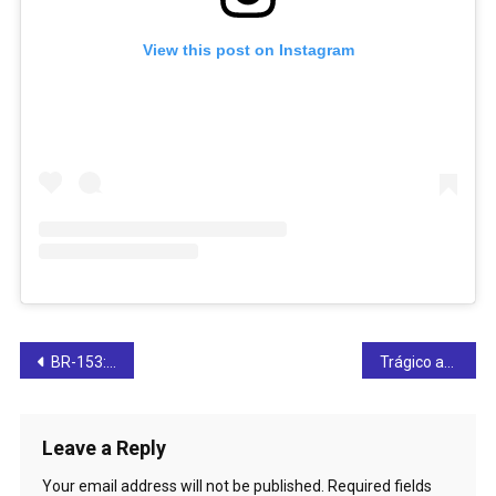
View this post on Instagram
Post
BR-153: motorista é encaminhado para Uruaçu em estado grave após colisão na madrugada deste domingo (09)
Trágico acidente na GO-154, entre Ceres e Carmo do Rio Verde, deixa uma pessoa morta
navigation
Leave a Reply
Your email address will not be published.
Required fields