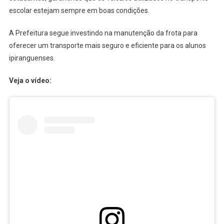
Ônibus
escolar estejam sempre em boas condições.
Escolares
Para
A Prefeitura segue investindo na manutenção da frota para
Garantir
oferecer um transporte mais seguro e eficiente para os alunos
Mais
ipiranguenses.
Segurança
Aos
Veja o vídeo:
Alunos:
Veja
O
Vídeo