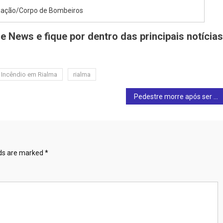
lgação/Corpo de Bombeiros
e News e fique por dentro das principais notícias
Incêndio em Rialma
rialma
Pedestre morre após ser atropelado por motociclista no centro de Itapaci
lds are marked
*