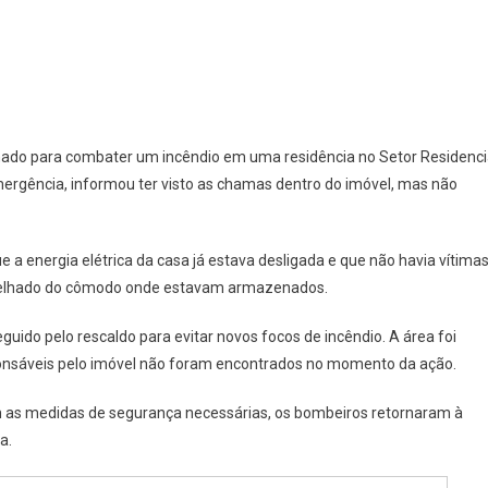
Atinge
Residência
Em
Rialma
E
Bombeiros
ionado para combater um incêndio em uma residência no Setor Residenci
Agem
mergência, informou ter visto as chamas dentro do imóvel, mas não
Rápido
Para
Controlar
a energia elétrica da casa já estava desligada e que não havia vítima
Chamas
do telhado do cômodo onde estavam armazenados.
ido pelo rescaldo para evitar novos focos de incêndio. A área foi
sponsáveis pelo imóvel não foram encontrados no momento da ação.
 as medidas de segurança necessárias, os bombeiros retornaram à
a.