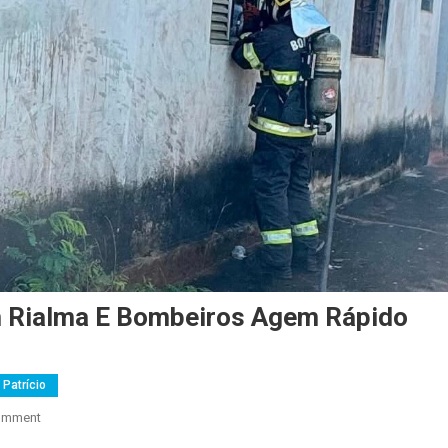
m Rialma E Bombeiros Agem Rápido
 Patrício
On
omment
Incêndio