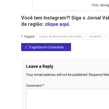
Foto: divu
Você tem Instagram?! Siga o Jornal Val
da região:
clique aqui.
Tagged
Corpo de Bombeiros de Ceres
Incêndio
Post
Tragédia em Goianésia: caminhão passa por cima da cabeça de motociclista próximo ao Atacadão
navigation
Leave a Reply
Your email address will not be published.
Required fie
Comment
*