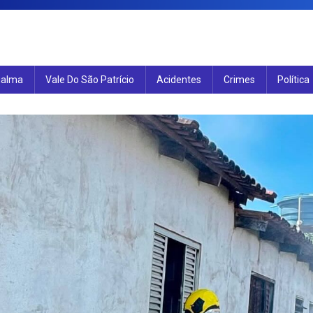
ialma
Vale Do São Patrício
Acidentes
Crimes
Política