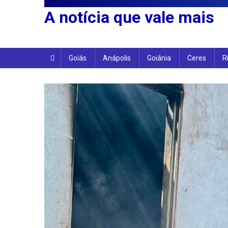
A notícia que vale mais
Goiás
Anápolis
Goiânia
Ceres
R