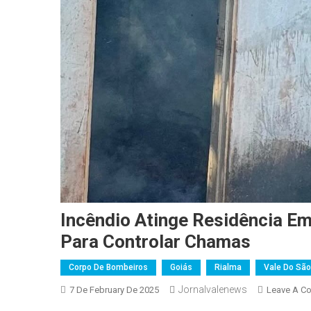
Incêndio Atinge Residência E
Para Controlar Chamas
Corpo De Bombeiros
Goiás
Rialma
Vale Do São
Jornalvalenews
7 De February De 2025
Leave A C