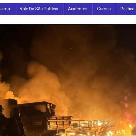
ialma
Vale Do São Patrício
Acidentes
Crimes
Política