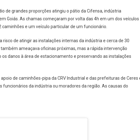
Caminhões
 de grandes proporções atingiu o pátio da Cifensa, indústria
Na
o, em Goiás. As chamas começaram por volta das 4h em um dos veículos
Cifensa,
 caminhões e um veículo particular de um funcionário.
Em
Ceres,
isco de atingir as instalações internas da indústria e cerca de 30
Na
ão também ameaçava oficinas próximas, mas a rápida intervenção
Madrugada
o os danos à área de estacionamento e preservando as instalações
Deste
Sábado
(14):
apoio de caminhões-pipa da CRV Industrial e das prefeituras de Ceres 
Veja
O
os funcionários da indústria ou moradores da região. As causas do
Vídeo