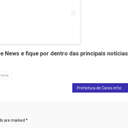
e News e fique por dentro das principais notícias
fensa
Prefeitura de Ceres informa sobre revezamento no funcionamento das farmácias das unidades de saúde: confira
lds are marked
*