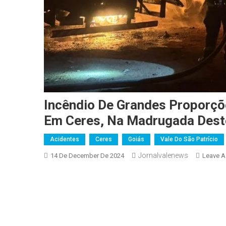
Incêndio De Grandes Proporçõ
Em Ceres, Na Madrugada Deste
Acidentes
Ceres
Goiás
Vale Do São Patrício
Jornalvalenews
14 De December De 2024
Leave 