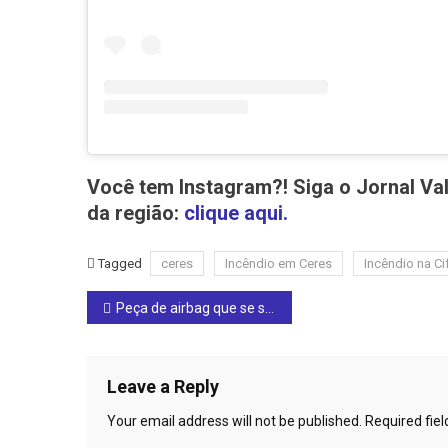
Você tem Instagram?! Siga o Jornal Val
da região:
clique aqui.
Tagged
ceres
Incêndio em Ceres
Incêndio na Ci
Post
Peça de airbag que se soltou após acidente pode ter matado motorista: veja o vídeo
navigation
Leave a Reply
Your email address will not be published.
Required fie