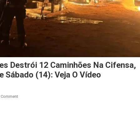
es Destrói 12 Caminhões Na Cifensa,
 Sábado (14): Veja O Vídeo
On
A Comment
Incêndio
De
Grandes
Proporções
Destrói
12