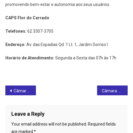
promovendo bem-estar e autonomia aos seus usuários.
CAPS Flor do Cerrado
Telefones:
62 3307-3705
Endereço:
Av. das Espadias Qd. 1 Lt. 1, Jardim Sorriso I
Horário de Atendimento:
Segunda a Sexta das 07h às 17h
Post
Câmara Municipal de Ceres realiza a 2ª Sessão Ordinária do mês de dezembro de 2024
Câmara Municipal de Ceres realiza a 3ª Sessão Ordinária do mês de dezembro de 2024
navigation
Leave a Reply
Your email address will not be published.
Required fields
are marked
*