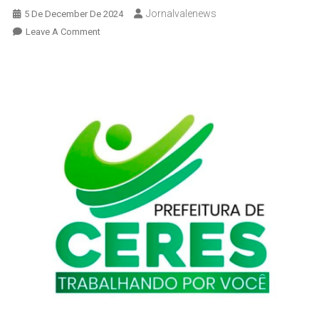
Jornalvalenews
5 De December De 2024
On
Leave A Comment
CAPS
Em
Ceres:
Um
Apoio
Essencial
Para
Saúde
Mental
–
Procure
O
CAPS!