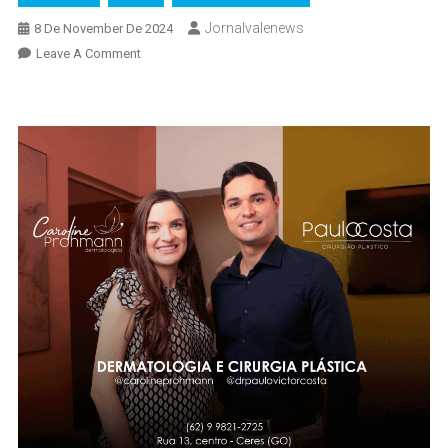
Jornalvalenews
8 De November De 2024
On
Leave A Comment
Criança
De
10
Anos
É
Atropelada
E
Arrastada
No
Asfalto
Em
Itapaci
(veja
O
Vídeo)