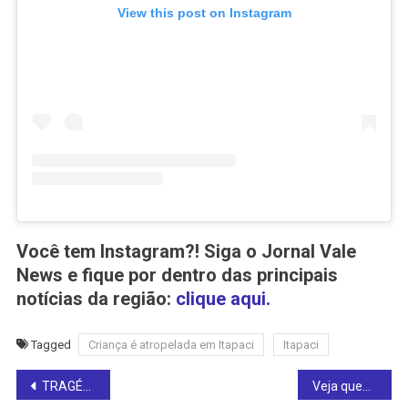
View this post on Instagram
Você tem Instagram?! Siga o Jornal Vale
News e fique por dentro das principais
notícias da região:
clique aqui.
Tagged
Criança é atropelada em Itapaci
Itapaci
Post
TRAGÉDIA: queda de raio em Goianésia mata duas pessoas e deixa outras três feridas (veja o vídeo)
Veja quem são as vítimas e o local onde caiu o raio que deixou dois mortos e três feridos em Goianésia (vídeo)