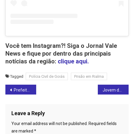
Você tem Instagram?! Siga o Jornal Vale
News e fique por dentro das principais
notícias da região:
clique aqui.
Tagged
Polícia Civil de Goiás
Prisão em Rialma
Post
Prefeitura de Rialma promove nesta sexta-feira (01ª) sessão de cinema de rua: participe!
Jovem de 18 anos é morta a facadas pelo namorado em Itapuranga
navigation
Leave a Reply
Your email address will not be published.
Required fields
are marked
*