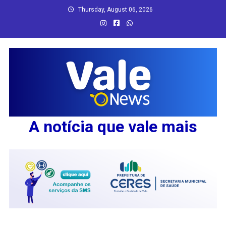
Skip
Thursday, August 06, 2026
to
content
A notícia que vale mais