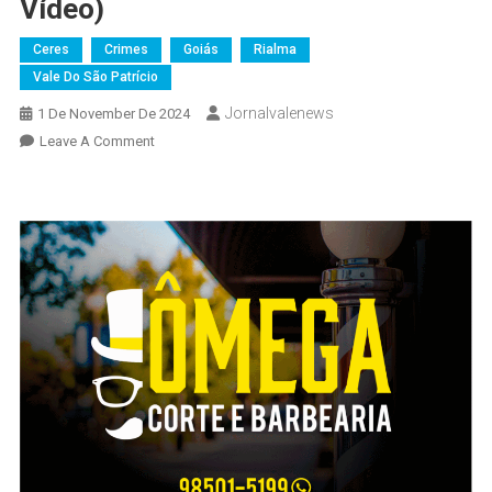
Vídeo)
Ceres
Crimes
Goiás
Rialma
Vale Do São Patrício
Jornalvalenews
1 De November De 2024
On
Leave A Comment
Homem
É
Preso
Pela
Polícia
Civil
Em
Rialma
Com
Armas
De
Fogo
E