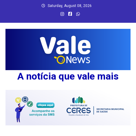
Skip
Saturday, August 08, 2026
to
content
A notícia que vale mais