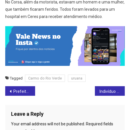
No Corsa, além da motorista, estavam um homem e uma mulher,
que também ficaram feridos. Todos foram levados para um
hospital em Ceres para receber atendimento médico.
Tagged
Carmo do Rio Verde
uruana
Post
Prefeitura de Rialma comunica que a Vacinação Antirrábica 2024 começa nesta segunda-feira (16): vacine seus pets
Indivíduo é preso, em Rianápolis, suspeito de tráfico de drogas
navigation
Leave a Reply
Your email address will not be published.
Required fields