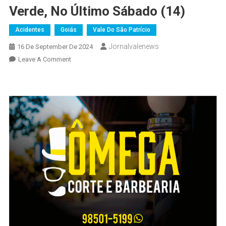
Verde, No Último Sábado (14)
Acidentes
Goiás
Vale Do São Patrício
Jornalvalenews
16 De September De 2024
On
Leave A Comment
Morre
Mais
Uma
Vítima
Do
Trágico
Acidente
Ocorrido
Na
GO-
154,
Entre
Uruana
E