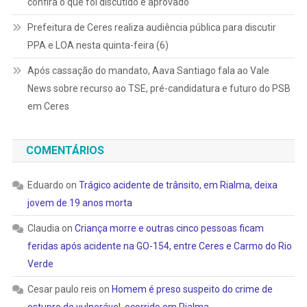
confira o que foi discutido e aprovado
Prefeitura de Ceres realiza audiência pública para discutir
PPA e LOA nesta quinta-feira (6)
Após cassação do mandato, Aava Santiago fala ao Vale
News sobre recurso ao TSE, pré-candidatura e futuro do PSB
em Ceres
COMENTÁRIOS
Eduardo
on
Trágico acidente de trânsito, em Rialma, deixa
jovem de 19 anos morta
Claudia
on
Criança morre e outras cinco pessoas ficam
feridas após acidente na GO-154, entre Ceres e Carmo do Rio
Verde
Cesar paulo reis
on
Homem é preso suspeito do crime de
estupro de vulnerável, ocorrido em Rialma