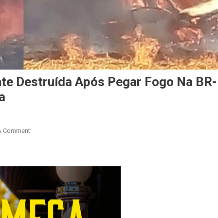
te Destruída Após Pegar Fogo Na BR-
a
On
A Comment
Ambulância
Fica
Completamente
Destruída
Após
Pegar
Fogo