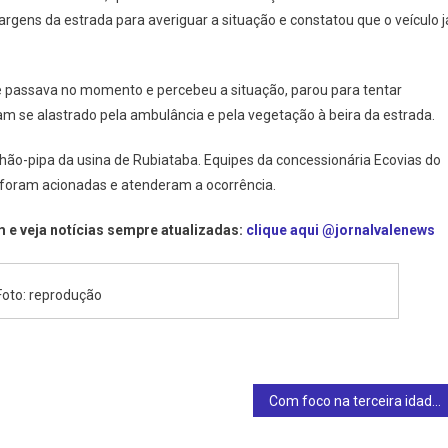
gens da estrada para averiguar a situação e constatou que o veículo j
 passava no momento e percebeu a situação, parou para tentar
am se alastrado pela ambulância e pela vegetação à beira da estrada.
hão-pipa da usina de Rubiataba. Equipes da concessionária Ecovias do
u foram acionadas e atenderam a ocorrência.
 e veja notícias sempre atualizadas:
clique aqui @jornalvalenews
Foto: reprodução
Com foco na terceira idade, Baltazar Luiz propõe ‘Cartão do Idoso’ e atividades de lazer para garantir dignidade e inclusão em Ipiranga de Goiás