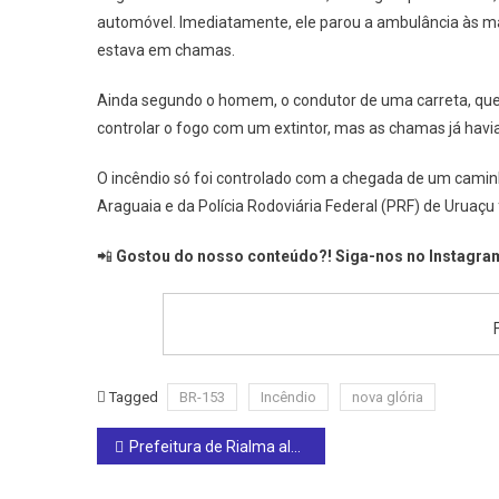
automóvel. Imediatamente, ele parou a ambulância às mar
estava em chamas.
Ainda segundo o homem, o condutor de uma carreta, que
controlar o fogo com um extintor, mas as chamas já havi
O incêndio só foi controlado com a chegada de um camin
Araguaia e da Polícia Rodoviária Federal (PRF) de Uruaç
📲
Gostou do nosso conteúdo?! Siga-nos no Instagram
Tagged
BR-153
Incêndio
nova glória
Post
Prefeitura de Rialma alerta sobre a prevenção a incêndios no mês de setembro
navigation