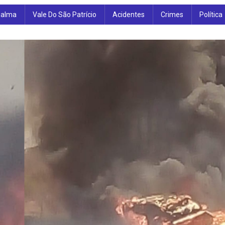
ialma
Vale Do São Patrício
Acidentes
Crimes
Política