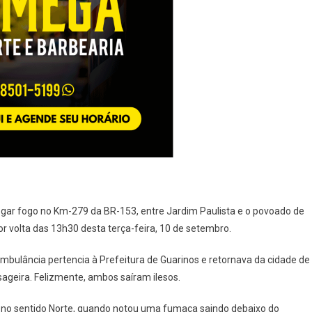
Na
BR-
153,
Próximo
À
Jardim
Paulista
ar fogo no Km-279 da BR-153, entre Jardim Paulista e o povoado de
por volta das 13h30 desta terça-feira, 10 de setembro.
 ambulância pertencia à Prefeitura de Guarinos e retornava da cidade de
ageira. Felizmente, ambos saíram ilesos.
a, no sentido Norte, quando notou uma fumaça saindo debaixo do