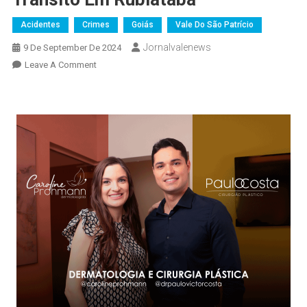
Acidentes
Crimes
Goiás
Vale Do São Patrício
Jornalvalenews
9 De September De 2024
On
Leave A Comment
Motorista
É
Preso
Por
Embriaguez
Ao
Volante
Após
Acidente
De
Trânsito
Em
Rubiataba