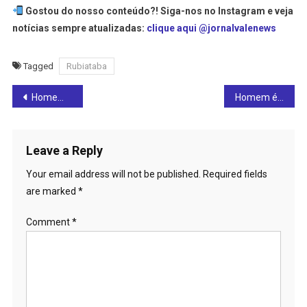
Gostou do nosso conteúdo?! Siga-nos no Instagram e veja
notícias sempre atualizadas:
clique aqui @jornalvalenews
Tagged
Rubiataba
Post
Homem é preso em Rialma suspeito de tentativa de homicídio e tráfico de drogas
Homem é assassinado a tiros, em Nova Glória, no último domingo (08)
navigation
Leave a Reply
Your email address will not be published.
Required fields
are marked
*
Comment
*