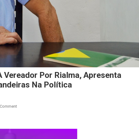
A Vereador Por Rialma, Apresenta
andeiras Na Política
On
 Comment
Tomás
De
La
Cruz,