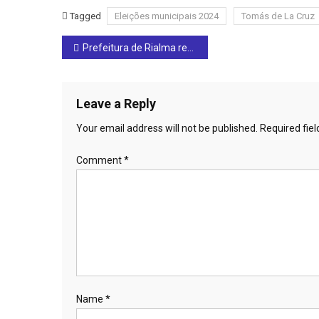
Tagged
Eleições municipais 2024
Tomás de La Cruz
Post
Prefeitura de Rialma realiza ações de prevenção ao suicídio durante o Setembro Amarelo
navigation
Leave a Reply
Your email address will not be published.
Required fie
Comment
*
Name
*