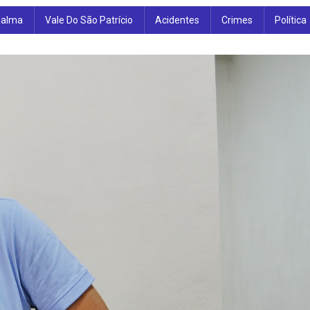
ialma
Vale Do São Patrício
Acidentes
Crimes
Política