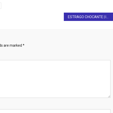
ESTRAGO CHOCANTE | Imagens aéreas mostram como ficou a área atingida por incêndio em Goiânia (veja o vídeo)
lds are marked
*