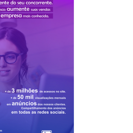
Candidato
A
Vereador
Por
Rialma,
Apresenta
Trajetória
E
Fala
Sobre
Suas
Bandeiras
Na
Política