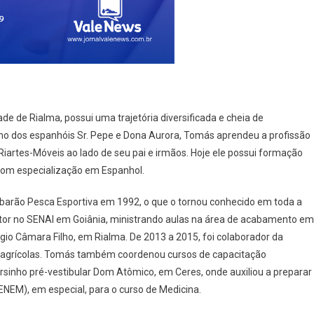
ade de Rialma, possui uma trajetória diversificada e cheia de
Filho dos espanhóis Sr. Pepe e Dona Aurora, Tomás aprendeu a profissão
Riartes-Móveis ao lado de seu pai e irmãos. Hoje ele possui formação
com especialização em Espanhol.
arão Pesca Esportiva em 1992, o que o tornou conhecido em toda a
rutor no SENAI em Goiânia, ministrando aulas na área de acabamento em
o Câmara Filho, em Rialma. De 2013 a 2015, foi colaborador da
 agrícolas. Tomás também coordenou cursos de capacitação
ursinho pré-vestibular Dom Atômico, em Ceres, onde auxiliou a preparar
ENEM), em especial, para o curso de Medicina.