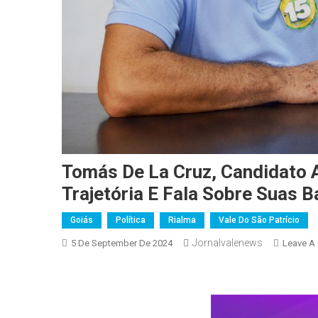
Tomás De La Cruz, Candidato 
Trajetória E Fala Sobre Suas B
Goiás
Política
Rialma
Vale Do São Patrício
Jornalvalenews
5 De September De 2024
Leave A