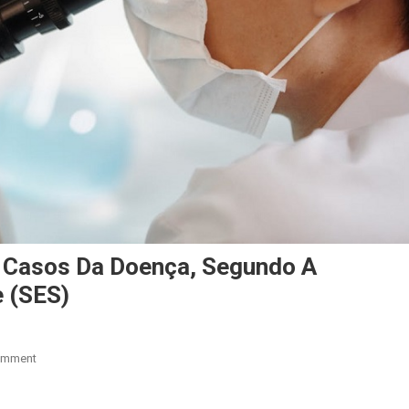
 Casos Da Doença, Segundo A
e (SES)
On
omment
Monkeypox:
Goiás