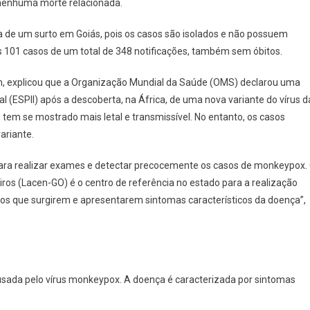
 nenhuma morte relacionada.
ta de um surto em Goiás, pois os casos são isolados e não possuem
os 101 casos de um total de 348 notificações, também sem óbitos.
m, explicou que a Organização Mundial da Saúde (OMS) declarou uma
 (ESPII) após a descoberta, na África, de uma nova variante do vírus d
, tem se mostrado mais letal e transmissível. No entanto, os casos
ariante.
ara realizar exames e detectar precocemente os casos de monkeypox.
iros (Lacen-GO) é o centro de referência no estado para a realização
s que surgirem e apresentarem sintomas característicos da doença”,
sada pelo vírus monkeypox. A doença é caracterizada por sintomas