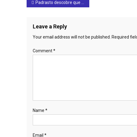
Post
Padrasto descobre que enteada de 16 anos queria se casar e tenta a matar jovem a facadas, em Goianésia
navigation
Leave a Reply
Your email address will not be published.
Required fie
Comment
*
Name
*
Email
*