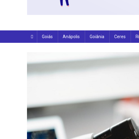
Goiás
Anápolis
Goiânia
Ceres
R