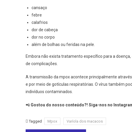
cansaço
febre
calafrios
dor de cabeça
dor no corpo
além de bolhas ou feridas na pele.
Embora não exista tratamento específico para a doença, 
de complicações.
A transmissão da mpox acontece principalmente através 
e por meio de gotículas respiratórias. O vírus também p
indivíduos contaminados.
📲
Gostou do nosso conteúdo?! Siga-nos no Instagram
Tagged
Mpox
Varíola dos macacos