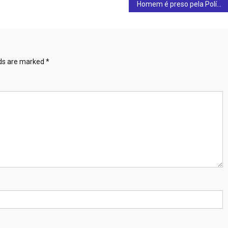
Homem é preso pela Polícia Federal, em Ceres, suspeito de armazenar e compartilhar pornografia infantil
lds are marked
*