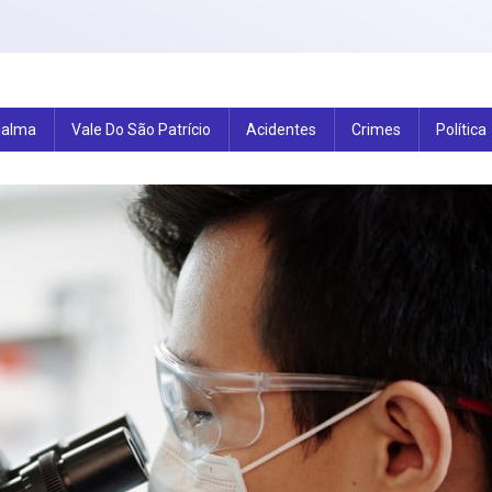
ialma
Vale Do São Patrício
Acidentes
Crimes
Política