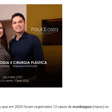
Registra
12
Casos
Da
Doença,
Segundo
A
Secretaria
De
Estado
Da
Saúde
(SES)
ou que em 2024 foram registrados 12 casos de
monkeypox
(mpox) no