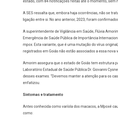
estado, com 84 notificações feitas até o momento, sem
A SES ressalta que, embora haja ocorrências, não se tra
ligação entre si. No ano anterior, 2023, foram confirmad
A superintendente de Vigilância em Saúde, Flúvia Amori
Emergência de Saúde Pública de Importância Internacional
mpox. Esta variante, que é uma mutação do vírus original
registrados em Goiás não estão associados a essa nova v
Amorim assegura que o estado de Goiás tem estrutura p
Laboratório Estadual de Saúde Pública Dr. Giovanni Cysne
desses exames. “Devemos manter a atenção para os caso
enfatizou.
Sintomas e tratamento
Antes conhecida como varíola dos macacos, a Mpoxé cau
como: