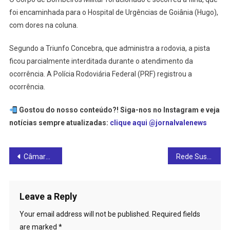
foi encaminhada para o Hospital de Urgências de Goiânia (Hugo),
com dores na coluna.
Segundo a Triunfo Concebra, que administra a rodovia, a pista
ficou parcialmente interditada durante o atendimento da
ocorrência. A Polícia Rodoviária Federal (PRF) registrou a
ocorrência.
Gostou do nosso conteúdo?! Siga-nos no Instagram e veja
notícias sempre atualizadas:
clique aqui @jornalvalenews
Post
Câmara Municipal de Ceres realiza a 1ª Sessão Ordinária do mês de agosto de 2024: confira
Rede Sustentabilidade terá candidato a prefeito de Ceres: Alex Almeida foi oficializado juntamente com Ivo Evangelista
navigation
Leave a Reply
Your email address will not be published.
Required fields
are marked
*