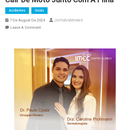
Acidentes
Goiás
Jornalvalenews
7 De August De 2024
On
Leave A Comment
Acidente
Na
BR-
153:
Pai
Morre
Atropelado
Por
Caminhão
Após
Cair
De
Moto
Junto
Com