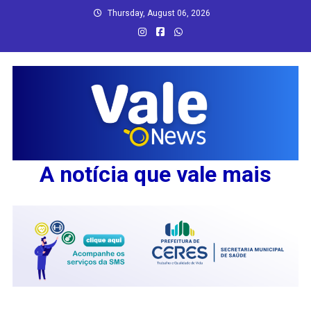
Skip
Thursday, August 06, 2026
to
content
A notícia que vale mais