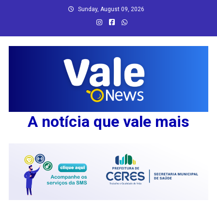
Skip
Sunday, August 09, 2026
to
content
A notícia que vale mais