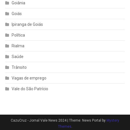
Goiânia
Goiás
Ipiranga de Goiás
Política
Rialma
Saúde
Trânsito
Vagas de emprego
Vale do São Patrício
CazuCruz - Jornal Vale News 2024
|
Theme: News Portal by
Mystery
Themes
.