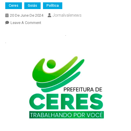
Ceres
Goiás
Política
Jornalvalenews
20 De June De 2024
On
Leave A Comment
“Arraiá
.
Na
.
Praça”,
Em
Ceres,
Acontece
Nos
Dias
21,
22
E
23
De
Junho:
Confira
As
.