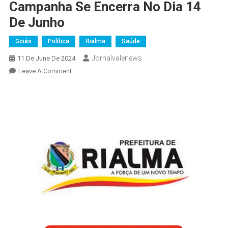
Campanha Se Encerra No Dia 14
De Junho
Goiás
Política
Rialma
Saúde
Jornalvalenews
11 De June De 2024
On
Leave A Comment
Prefeitura
De
Rialma
Realiza
“Dia
D
De
Vacinação
Contra
A
Poliomielite”
Com
Sucesso