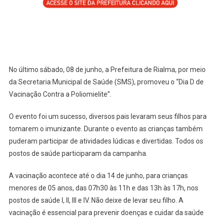
–
Campanha
Se
Encerra
No
Dia
No último sábado, 08 de junho, a Prefeitura de Rialma, por meio
14
da Secretaria Municipal de Saúde (SMS), promoveu o “Dia D de
De
Vacinação Contra a Poliomielite”.
Junho
O evento foi um sucesso, diversos pais levaram seus filhos para
tomarem o imunizante. Durante o evento as crianças também
puderam participar de atividades lúdicas e divertidas. Todos os
postos de saúde participaram da campanha.
A vacinação acontece até o dia 14 de junho, para crianças
menores de 05 anos, das 07h30 às 11h e das 13h às 17h, nos
postos de saúde I, II, III e IV. Não deixe de levar seu filho. A
vacinação é essencial para prevenir doenças e cuidar da saúde