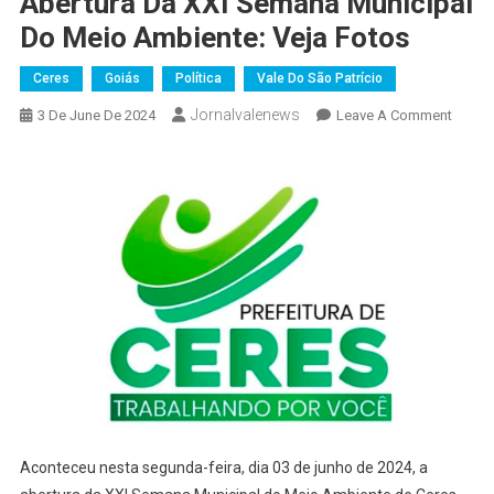
Abertura Da XXI Semana Municipal
Do Meio Ambiente: Veja Fotos
Ceres
Goiás
Política
Vale Do São Patrício
Jornalvalenews
On
3 De June De 2024
Leave A Comment
Prefeit
De
Ceres
Realiz
A
Abertu
Da
XXI
Sema
Munici
Do
Meio
Ambie
Aconteceu nesta segunda-feira, dia 03 de junho de 2024, a
Veja