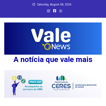
Skip
Saturday, August 08, 2026
to
content
A notícia que vale mais