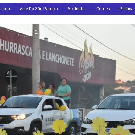
ialma
Vale Do São Patrício
Acidentes
Crimes
Política