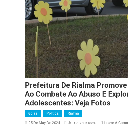
Prefeitura De Rialma Promove
Ao Combate Ao Abuso E Explor
Adolescentes: Veja Fotos
Goiás
Política
Rialma
Jornalvalenews
25 De May De 2024
Leave A Com