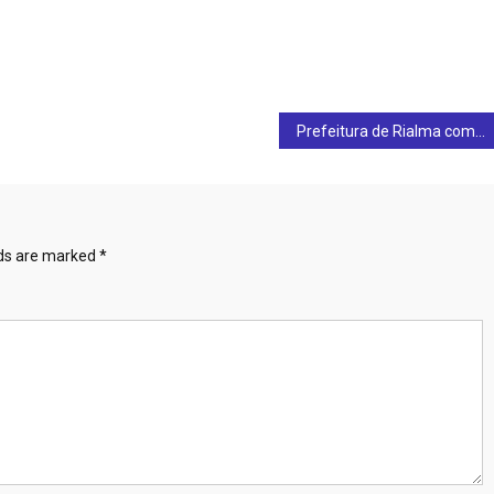
Prefeitura de Rialma comunica que está acontecendo a vacinação contra a poliomielite: proteja seu filho
lds are marked
*