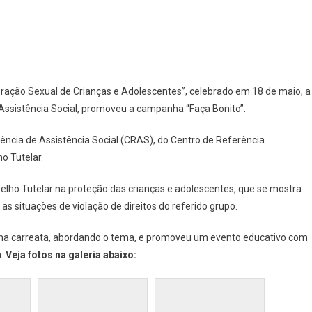
Prefeitura
De
Rialma
Promove
Campanha
“Faça
ração Sexual de Crianças e Adolescentes”, celebrado em 18 de maio, a
Bonito”,
 Assistência Social, promoveu a campanha “Faça Bonito”.
Em
Alusão
ncia de Assistência Social (CRAS), do Centro de Referência
Ao
o Tutelar.
Combate
Ao
elho Tutelar na proteção das crianças e adolescentes, que se mostra
Abuso
s situações de violação de direitos do referido grupo.
E
Exploração
uma carreata, abordando o tema, e promoveu um evento educativo com
Sexual
a.
Veja fotos na galeria abaixo:
De
Crianças
E
Adolescentes: