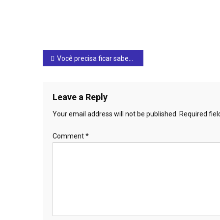
Post
Você precisa ficar sabendo: Prefeitura de Ceres está realizando diversas obras de infraestrutura por toda a cidade
navigation
Leave a Reply
Your email address will not be published.
Required fie
Comment
*