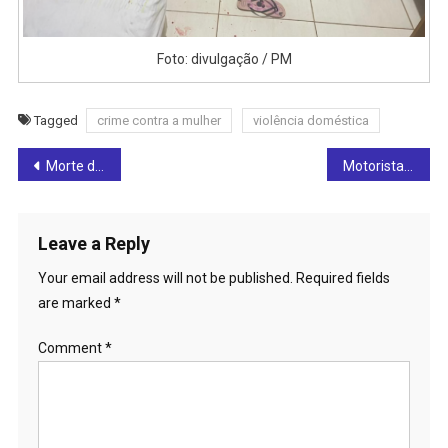
Foto: divulgação / PM
Tagged
crime contra a mulher
violência doméstica
Post
Morte de estudante de medicina de Goianésia causa comoção
Motorista morre após ser arremessado de carro durante capotamento na BR-153
navigation
Leave a Reply
Your email address will not be published.
Required fields
are marked
*
Comment
*