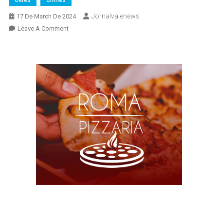
Jornalvalenews
17 De March De 2024
On
Leave A Comment
Violência
Doméstica:
Mulher
É
Brutalmente
Agredida,
Em
Ceres,
Na
Noite
Deste
Sábado
(16)