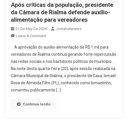
Após críticas da população, presidente
da Câmara de Rialma defende auxílio-
alimentação para vereadores
21 De May De 2026
Jornalvalenews
On
Leave A Comment
Após
A aprovação do auxílio-alimentação de R$ 1 mil para
Críticas
vereadores de Rialma continua gerando forte repercussão
Da
nas redes sociais e nos bastidores políticos do município.
População,
Na noite desta quarta-feira (20), após sessão realizada na
Presidente
Da
Câmara Municipal de Rialma, o presidente da Casa, Ismael
Câmara
Rosa de Almeida Filho (PL), conhecido como Ismaelinho,
De
comentou publicamente […]
Rialma
Defende
Continue lendo
Auxílio-
Alimentação
Para
Vereadores