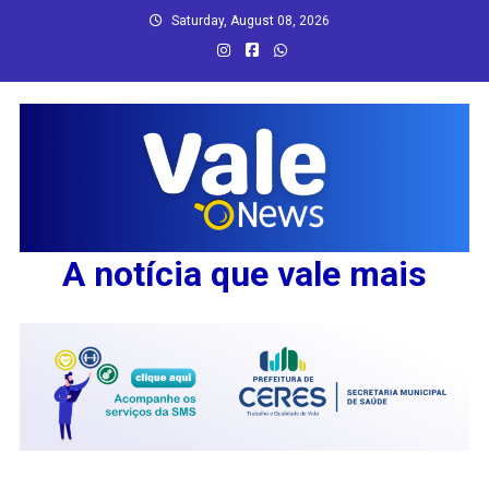
Skip
Saturday, August 08, 2026
to
content
A notícia que vale mais