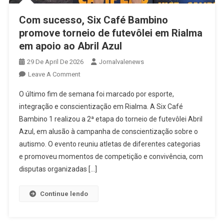
Com sucesso, Six Café Bambino
promove torneio de futevôlei em Rialma
em apoio ao Abril Azul
29 De April De 2026
Jornalvalenews
On
Leave A Comment
Com
O último fim de semana foi marcado por esporte,
Sucesso,
integração e conscientização em Rialma. A Six Café
Six
Bambino 1 realizou a 2ª etapa do torneio de futevôlei Abril
Café
Azul, em alusão à campanha de conscientização sobre o
Bambino
Promove
autismo. O evento reuniu atletas de diferentes categorias
Torneio
e promoveu momentos de competição e convivência, com
De
disputas organizadas […]
Futevôlei
Em
Continue lendo
Rialma
Em
Apoio