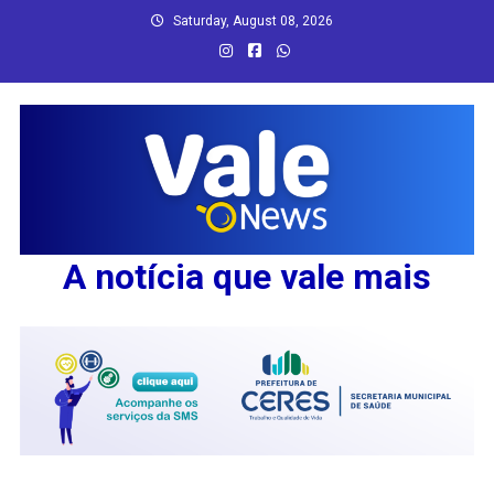
Skip
Saturday, August 08, 2026
to
content
A notícia que vale mais