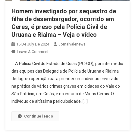
Homem investigado por sequestro de
filha de desembargador, ocorrido em
Ceres, é preso pela Polícia Civil de
Uruana e Rialma – Veja o vídeo
15 De July De 2024
Jornalvalenews
On
Leave A Comment
Homem
A Polícia Civil do Estado de Goiás (PC-GO), por intermédio
Investigado
das equipes das Delegacia de Polícia de Uruana e Rialma,
Por
deflagrou operação para prender um indivíduo envolvido
Sequestro
na prática de vários crimes graves em cidades do Vale do
De
Filha
São Patrício, em Goiás, e no estado de Minas Gerais. O
De
indivíduo de altíssima periculosidade, […]
Desembargador,
Ocorrido
Continue lendo
Em
Ceres,
É