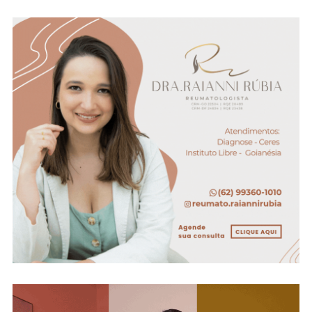
Preso
Pela
Polícia
Civil
De
Uruana
E
Rialma
–
Veja
O
Vídeo