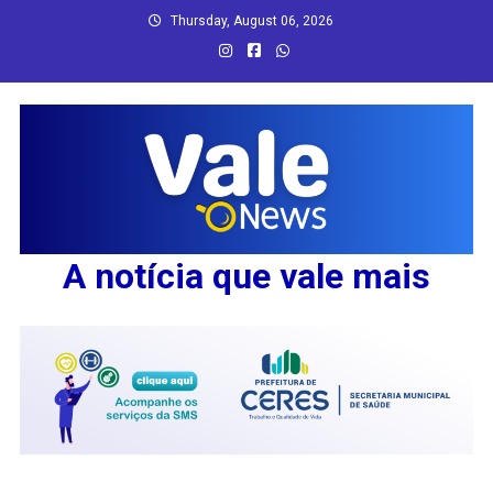
Skip
Thursday, August 06, 2026
to
content
A notícia que vale mais