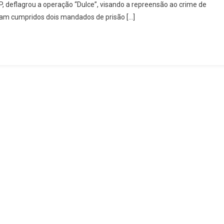
P, deflagrou a operação “Dulce”, visando a repreensão ao crime de
De
ram cumpridos dois mandados de prisão […]
Rialma
Prende
Dois
Indivíduos
Suspeitos
Do
Crime
De
Roubo
–
Veja
O
Vídeo