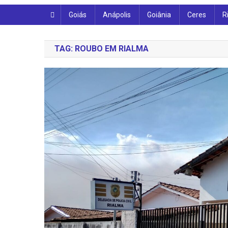
Goiás
Anápolis
Goiânia
Ceres
R
TAG:
ROUBO EM RIALMA