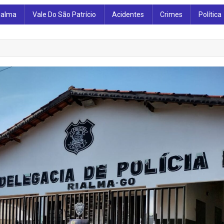
ialma
Vale Do São Patrício
Acidentes
Crimes
Política