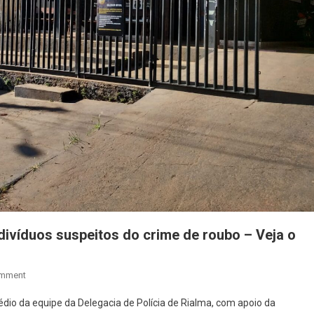
ndivíduos suspeitos do crime de roubo – Veja o
On
omment
Polícia
médio da equipe da Delegacia de Polícia de Rialma, com apoio da
Civil