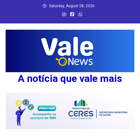
Skip
Saturday, August 08, 2026
to
content
A notícia que vale mais