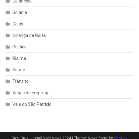
Goianésia
Goiânia
Goiás
Ipiranga de Goiás
Política
Rialma
Saúde
Trânsito
Vagas de emprego
Vale do São Patrício
CazuCruz - Jornal Vale News 2024
|
Theme: News Portal by
Mystery