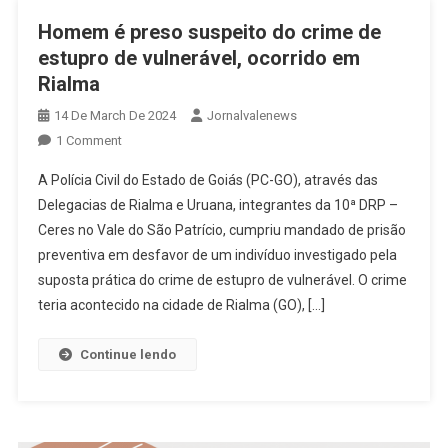
Homem é preso suspeito do crime de
estupro de vulnerável, ocorrido em
Rialma
14 De March De 2024
Jornalvalenews
On
1 Comment
Homem
A Polícia Civil do Estado de Goiás (PC-GO), através das
É
Delegacias de Rialma e Uruana, integrantes da 10ª DRP –
Preso
Ceres no Vale do São Patrício, cumpriu mandado de prisão
Suspeito
preventiva em desfavor de um indivíduo investigado pela
Do
Crime
suposta prática do crime de estupro de vulnerável. O crime
De
teria acontecido na cidade de Rialma (GO), […]
Estupro
De
Continue lendo
Vulnerável,
Ocorrido
Em
Rialma