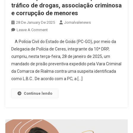
tráfico de drogas, associação criminosa
e corrupção de menores
28 De January De 2025
Jornalvalenews
On
Leave A Comment
Mulher
A Polícia Civil do Estado de Goiás (PC-GO), por meio da
É
Delegacia de Polícia de Ceres, integrante da 10ª DRP,
Presa
cumpriu, nesta terça-feira, 28 de janeiro de 2025, um
Em
mandado de prisão preventiva expedido pela Vara Criminal
Ceres
Suspeita
da Comarca de Rialma contra uma suspeita identificada
De
como L.B.C.. De acordo com a PC, a […]
Tráfico
De
Continue lendo
Drogas,
Associação
Criminosa
E
Corrupção
De