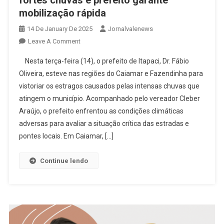
mobilização rápida
14 De January De 2025
Jornalvalenews
On
Leave A Comment
Ponte
Nesta terça-feira (14), o prefeito de Itapaci, Dr. Fábio
Cai
Oliveira, esteve nas regiões do Caiamar e Fazendinha para
No
vistoriar os estragos causados pelas intensas chuvas que
Município
atingem o município. Acompanhado pelo vereador Cleber
De
Itapaci
Araújo, o prefeito enfrentou as condições climáticas
Após
adversas para avaliar a situação crítica das estradas e
Fortes
pontes locais. Em Caiamar, […]
Chuvas
E
Continue lendo
Prefeito
Garante
Mobilização
Rápida