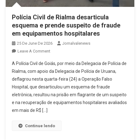
Polícia Civil de Rialma desarticula
esquema e prende suspeito de fraude
em equipamentos hospitalares
25 De June De 2026
Jornalvalenews
On
Leave A Comment
Polícia
A Polícia Civil de Goiás, por meio da Delegacia de Polícia de
Civil
Rialma, com apoio da Delegacia de Polícia de Uruana,
De
deflagrou nesta quarta-feira (24) a Operação Falso
Rialma
Hospital, que desarticulou um esquema de fraude
Desarticula
Esquema
eletrônica, resultou na prisão em flagrante de um suspeito
E
e na recuperação de equipamentos hospitalares avaliados
Prende
em mais de R$ […]
Suspeito
De
Continue lendo
Fraude
Em