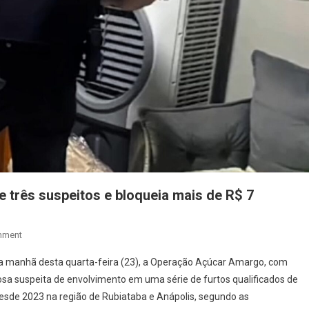
e três suspeitos e bloqueia mais de R$ 7
On
mment
Durante
, na manhã desta quarta-feira (23), a Operação Açúcar Amargo, com
Operação,
a suspeita de envolvimento em uma série de furtos qualificados de
Polícia
 desde 2023 na região de Rubiataba e Anápolis, segundo as
Civil