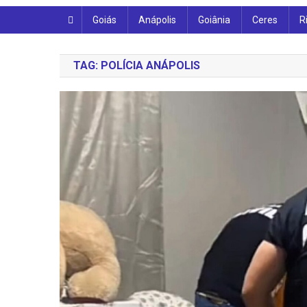
Goiás
Anápolis
Goiânia
Ceres
R
TAG:
POLÍCIA ANÁPOLIS