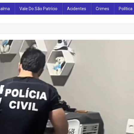
ialma
Vale Do São Patrício
Acidentes
Crimes
Política