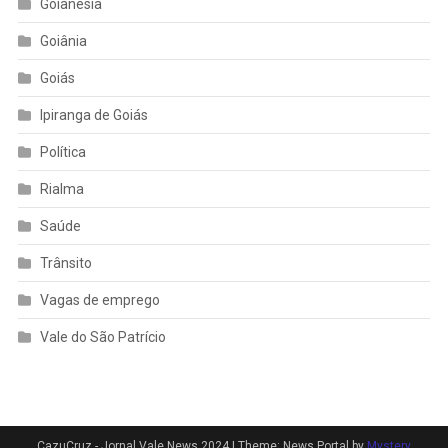
Goianésia
Goiânia
Goiás
Ipiranga de Goiás
Política
Rialma
Saúde
Trânsito
Vagas de emprego
Vale do São Patrício
CazuCruz - Jornal Vale News 2024
|
Theme: News Portal by
Mystery