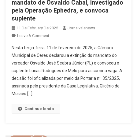
mandato de Osvaldo Cabal, investigado
pela Operação Ephedra, e convoca
suplente
11 De February De 2025
Jornalvalenews
On
Leave A Comment
Câmara
Nesta terça-feira, 11 de fevereiro de 2025, a Câmara
De
Municipal de Ceres declarou a extinção do mandato do
Ceres
vereador Osvaldo José Seabra Júnior (PL) e convocou o
Declara
suplente Lucas Rodrigues de Melo para assumir a vaga. A
Extinção
De
decisão foi oficializada por meio da Portaria nº 35/2025,
Mandato
assinada pelo presidente da Casa Legislativa, Glicério de
De
Moraes […]
Osvaldo
Cabal,
Continue lendo
Investigado
Pela
Operação
Ephedra,