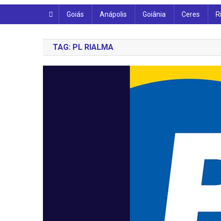
Goiás
Anápolis
Goiânia
Ceres
R
TAG:
PL RIALMA