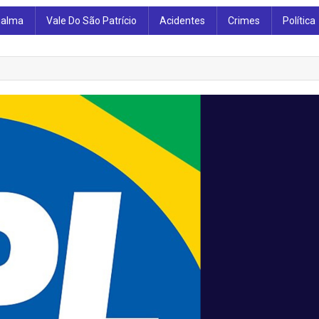
ialma
Vale Do São Patrício
Acidentes
Crimes
Política