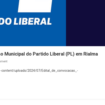
 Municipal do Partido Liberal (PL) em Rialma
On
mment
Edital
wp-content/uploads/2024/07/Edital_de_convocacao_-
De
Convocação
Para
Convenção
Municipal
Do
Partido