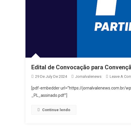
Edital de Convocação para Convenção
29 De July De 2024
Jornalvalenews
Leave A Co
[pdf-embedder url=”https://jornalvalenews.com.br/
_PL_assinado.pdf”]
Continue lendo