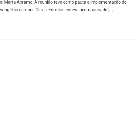
ior, Marta Abramo. A reunião teve como pauta a implementação do
Ceres,
iEvangélica campus Ceres. Edmário esteve acompanhado […]
Edmário
Barbosa,
Participa
De
Audiência
Em
Brasília
Visando
Dar
Celeridade
À
Chegada
Do
Curso
De
Medicina
No
Município