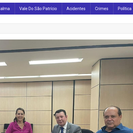
ialma
Vale Do São Patrício
Acidentes
Crimes
Política