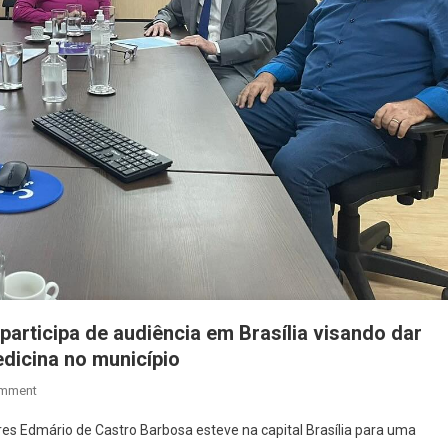
participa de audiência em Brasília visando dar
dicina no município
On
omment
Prefeito
res Edmário de Castro Barbosa esteve na capital Brasília para uma
De