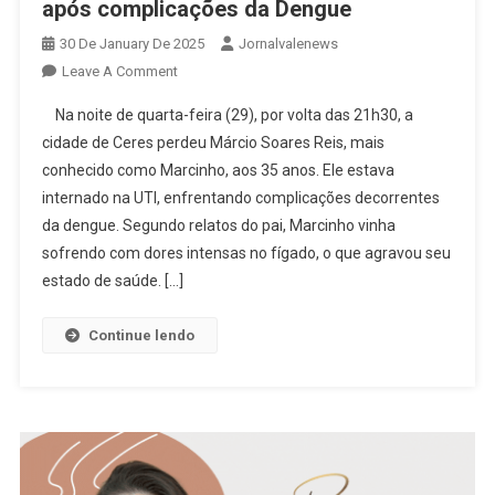
após complicações da Dengue
30 De January De 2025
Jornalvalenews
On
Leave A Comment
Luto
Na noite de quarta-feira (29), por volta das 21h30, a
Em
cidade de Ceres perdeu Márcio Soares Reis, mais
Ceres:
conhecido como Marcinho, aos 35 anos. Ele estava
Márcio
internado na UTI, enfrentando complicações decorrentes
Soares
Morre
da dengue. Segundo relatos do pai, Marcinho vinha
Após
sofrendo com dores intensas no fígado, o que agravou seu
Complicações
estado de saúde. […]
Da
Dengue
Continue lendo