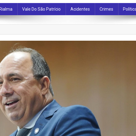
Rialma
Vale Do São Patrício
Acidentes
Crimes
Polític