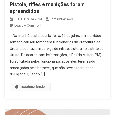
Pistola, rifles e munições foram
apreendidos
10 De July De 2024
Jornalvalenews
On
Leave A Comment
Indivíduo
Na manhã desta quarta-feira, 10 de julho, um indivíduo
Armado
armado causou temor em funcionários da Prefeitura de
Causa
Uruana que faziam serviço de infraestrutura no distrito de
Temor
Uruíta. De acordo com informações, a Polícia Militar (PM)
Em
Funcionários
foi solicitada pelos funcionários após eles terem sido
Da
ameaçados pelo homem, que não teve a identidade
Prefeitura
divulgada. Quando […]
De
Uruana
Continue lendo
–
Pistola,
Rifles
E
Munições