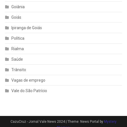
Goiânia
Goiás
Ipiranga de Goiás
Política
Rialma
Saúde
Trânsito
Vagas de emprego
Vale do São Patrício
CazuCruz - Jornal Vale News 2024
|
Theme: News Portal by
Mystery