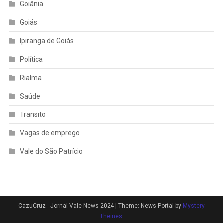
Goiânia
Goiás
Ipiranga de Goiás
Política
Rialma
Saúde
Trânsito
Vagas de emprego
Vale do São Patrício
CazuCruz - Jornal Vale News 2024
|
Theme: News Portal by
Mystery
Themes
.