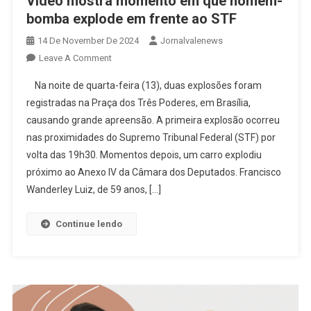
Vídeo mostra momento em que homem-
bomba explode em frente ao STF
14 De November De 2024
Jornalvalenews
On
Leave A Comment
Vídeo
Na noite de quarta-feira (13), duas explosões foram
Mostra
registradas na Praça dos Três Poderes, em Brasília,
Momento
causando grande apreensão. A primeira explosão ocorreu
Em
nas proximidades do Supremo Tribunal Federal (STF) por
Que
Homem-
volta das 19h30. Momentos depois, um carro explodiu
Bomba
próximo ao Anexo IV da Câmara dos Deputados. Francisco
Explode
Wanderley Luiz, de 59 anos, […]
Em
Frente
Continue lendo
Ao
STF