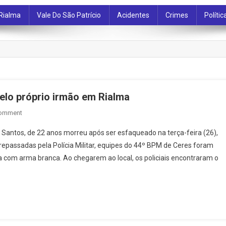
Rialma
Vale Do São Patrício
Acidentes
Crimes
Polític
lo próprio irmão em Rialma
On
Comment
Jovem
antos, de 22 anos morreu após ser esfaqueado na terça-feira (26),
Morre
repassadas pela Polícia Militar, equipes do 44º BPM de Ceres foram
Após
com arma branca. Ao chegarem ao local, os policiais encontraram o
Ser
Esfaqueado
Pelo
Próprio
Irmão
Em