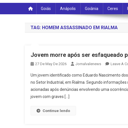
Goiás
Anápolis
Goiânia
Ceres
TAG:
HOMEM ASSASSINADO EM RIALMA
Jovem morre após ser esfaqueado pe
27 De May De 2026
Jornalvalenews
Leave A 
Um jovem identificado como Eduardo Nascimento dos S
no Setor Industrial, em Rialma. Segundo informações 
acionadas após denúncias envolvendo uma ocorrência 
jovem com graves […]
Continue lendo