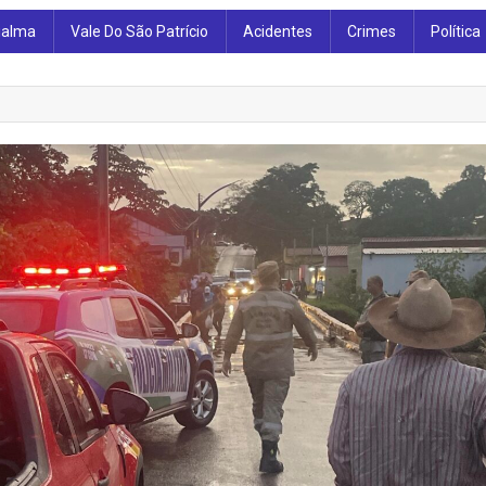
ialma
Vale Do São Patrício
Acidentes
Crimes
Política