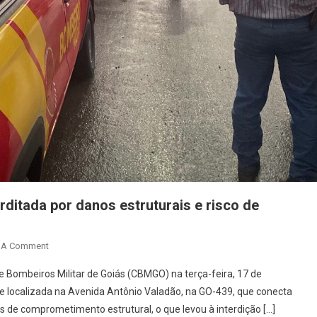
rditada por danos estruturais e risco de
On
 A Comment
Ponte
 Bombeiros Militar de Goiás (CBMGO) na terça-feira, 17 de
Na
e localizada na Avenida Antônio Valadão, na GO-439, que conecta
GO-
s de comprometimento estrutural, o que levou à interdição […]
439,