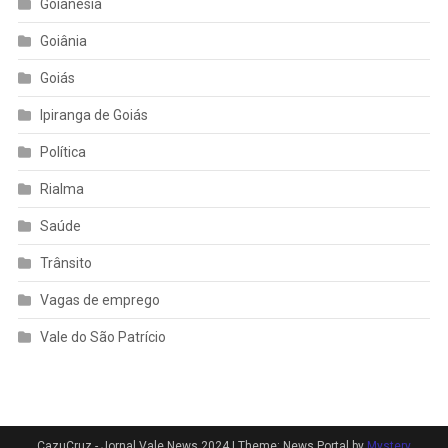
Goianésia
Goiânia
Goiás
Ipiranga de Goiás
Política
Rialma
Saúde
Trânsito
Vagas de emprego
Vale do São Patrício
CazuCruz - Jornal Vale News 2024
|
Theme: News Portal by
Mystery