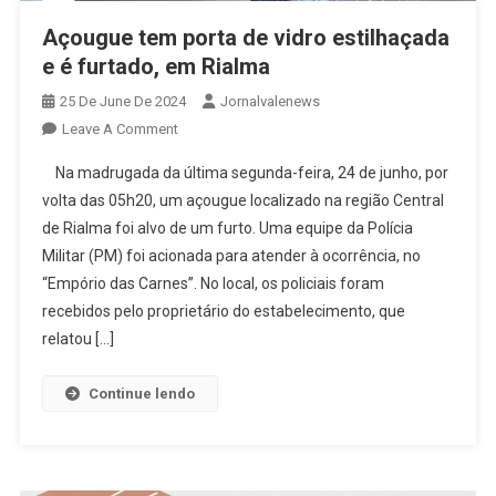
Açougue tem porta de vidro estilhaçada
e é furtado, em Rialma
25 De June De 2024
Jornalvalenews
On
Leave A Comment
Açougue
Na madrugada da última segunda-feira, 24 de junho, por
Tem
volta das 05h20, um açougue localizado na região Central
Porta
de Rialma foi alvo de um furto. Uma equipe da Polícia
De
Militar (PM) foi acionada para atender à ocorrência, no
Vidro
Estilhaçada
“Empório das Carnes”. No local, os policiais foram
E
recebidos pelo proprietário do estabelecimento, que
É
relatou […]
Furtado,
Em
Continue lendo
Rialma