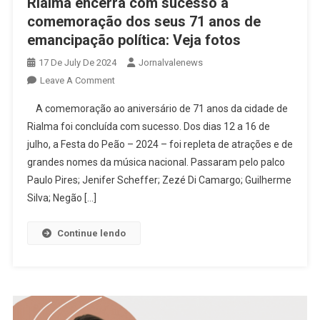
Rialma encerra com sucesso a
comemoração dos seus 71 anos de
emancipação política: Veja fotos
17 De July De 2024
Jornalvalenews
On
Leave A Comment
Rialma
A comemoração ao aniversário de 71 anos da cidade de
Encerra
Rialma foi concluída com sucesso. Dos dias 12 a 16 de
Com
julho, a Festa do Peão – 2024 – foi repleta de atrações e de
Sucesso
grandes nomes da música nacional. Passaram pelo palco
A
Comemoração
Paulo Pires; Jenifer Scheffer; Zezé Di Camargo; Guilherme
Dos
Silva; Negão […]
Seus
71
Continue lendo
Anos
De
Emancipação
Política:
Veja