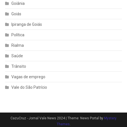
Goiânia
Goiás
Ipiranga de Goiás
Política
Rialma
Saúde
Trânsito
Vagas de emprego
Vale do São Patrício
CazuCruz - Jornal Vale News 2024
|
Theme: News Portal by
Mystery
Themes
.