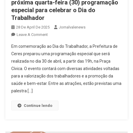
próxima quarta-feira (30) programação
especial para celebrar o Dia do
Trabalhador
28 De April De 2025
Jornalvalenews
On
Leave A Comment
Prefeitura
Em comemoração ao Dia do Trabalhador, a Prefeitura de
De
Ceres preparou uma programação especial que será
Ceres
realizada no dia 30 de abril, a partir das 19h, na Praça
Promoverá
Cívica. O evento contará com diversas atividades voltadas
Na
Próxima
para a valorização dos trabalhadores e a promoção da
Quarta-
saúde e bem-estar. Entre as atrações, estão previstas uma
Feira
palestra […]
(30)
Programação
Continue lendo
Especial
Para
Celebrar
O