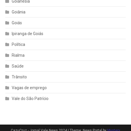
Goianésia
Goiânia
Goiás
Ipiranga de Goiás
Política
Rialma
Saúde
Trânsito
Vagas de emprego
Vale do São Patrício
CazuCruz - Jornal Vale News 2024
|
Theme: News Portal by
Mystery